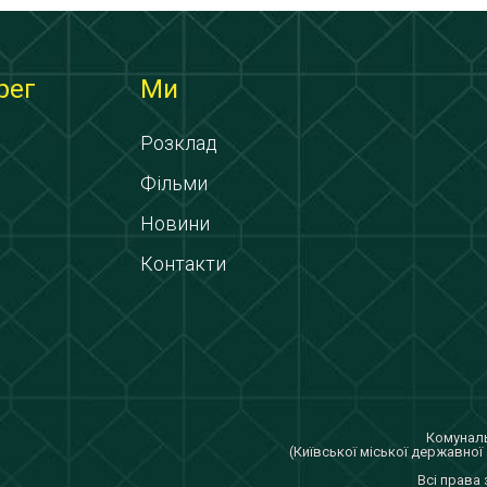
рег
Ми
Розклад
Фільми
Новини
Контакти
Комуналь
(Київської міської державної 
Всi права