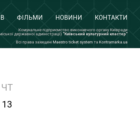
ІВ
ФІЛЬМИ
НОВИНИ
КОНТАКТИ
Комунальне підприємство виконавчого органу Київради
 міської державної адміністрації)
"Київський культурний кластер"
Всi права захищенi
Maestro ticket system
та
Kontramarka.ua
ЧТ
13