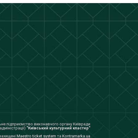
не підприємство виконавчого органу Київради
адміністрації)
"Київський культурний кластер"
 захищенi
Maestro ticket system
та
Kontramarka.ua