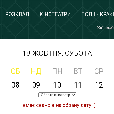
РОЗКЛАД
КІНОТЕАТРИ
ПОДІЇ - КРАК
(Київської
18 ЖОВТНЯ, СУБОТА
СБ
НД
ПН
ВТ
СР
08
09
10
11
12
Немає сеансів на обрану дату :(