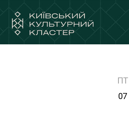
ПТ
07