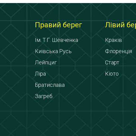
Правий берег
Лівий бе
Ім. Т.Г. Шевченка
Краків
Київська Русь
Флоренція
Лейпциг
Старт
Ліра
Кіото
Братислава
Загреб