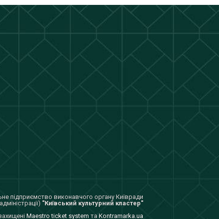
не підприємство виконавчого органу Київради
адміністрації)
"Київський культурний кластер"
 захищенi
Maestro ticket system
та
Kontramarka.ua