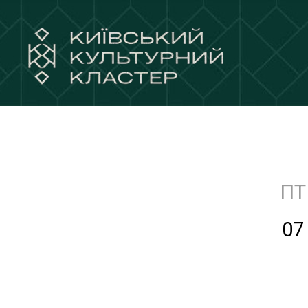
ПТ
07