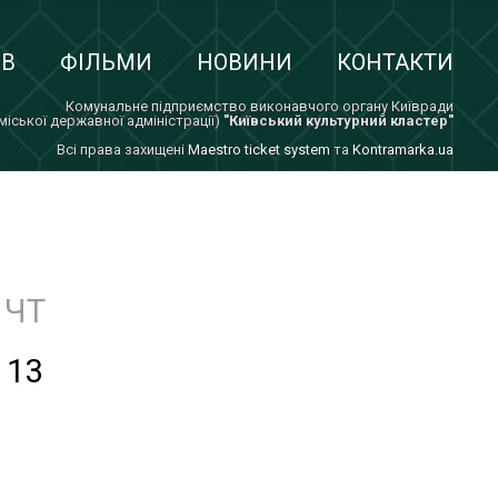
ІВ
ФІЛЬМИ
НОВИНИ
КОНТАКТИ
Комунальне підприємство виконавчого органу Київради
 міської державної адміністрації)
"Київський культурний кластер"
Всi права захищенi
Maestro ticket system
та
Kontramarka.ua
ЧТ
13