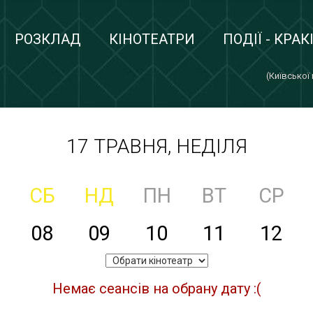
РОЗКЛАД
КІНОТЕАТРИ
ПОДІЇ - КРАК
(Київської
17 ТРАВНЯ, НЕДІЛЯ
СБ
НД
ПН
ВТ
СР
08
09
10
11
12
Немає сеансів на обрану дату :(