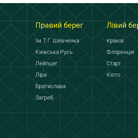
Правий берег
Лівий бе
Ім. Т.Г. Шевченка
Краків
Київська Русь
Флоренція
Лейпциг
Старт
Ліра
Кіото
Братислава
Загреб