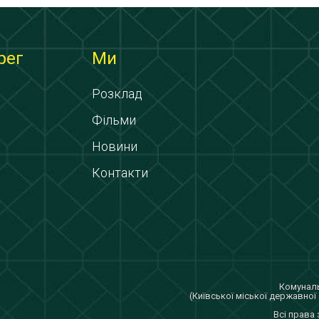
рег
Ми
Розклад
Фільми
Новини
Контакти
Комуналь
(Київської міської державної 
Всi права