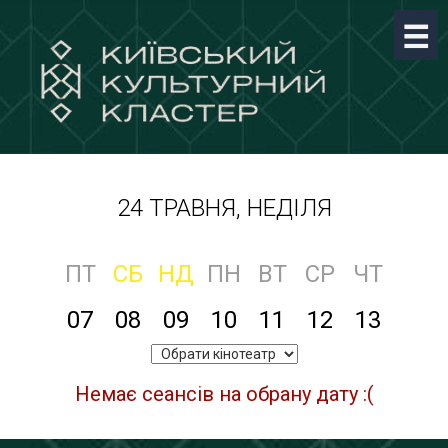
24 ТРАВНЯ, НЕДІЛЯ
ПТ
СБ
НД
ПН
ВТ
СР
ЧТ
07
08
09
10
11
12
13
Немає сеансів на обрану дату :(