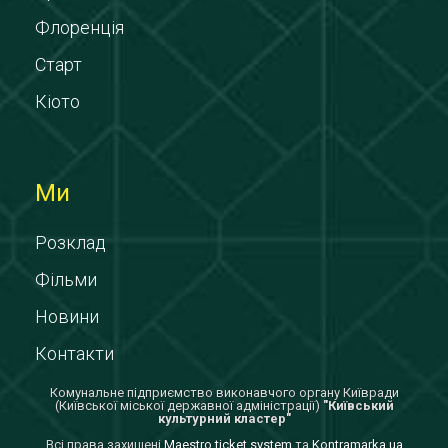
Флоренція
Старт
Кіото
Ми
Розклад
Фільми
Новини
Контакти
Комунальне підприємство виконавчого органу Київради
(Київської міської державної адміністрації)
"Київський
культурний кластер"
Всi права захищенi
Maestro ticket system
та
Kontramarka.ua