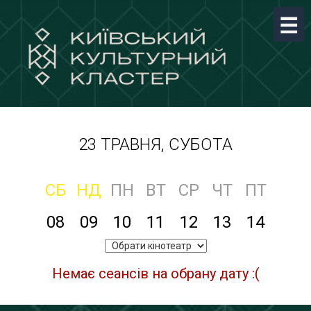
23 ТРАВНЯ, СУБОТА
СБ
НД
ПН
ВТ
СР
ЧТ
ПТ
08
09
10
11
12
13
14
Немає сеансів на обрану дату :(