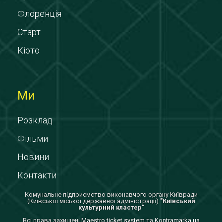
Флоренція
Старт
Кіото
Ми
Розклад
Фільми
Новини
Контакти
Комунальне підприємство виконавчого органу Київради
(Київської міської державної адміністрації)
"Київський
культурний кластер"
Всi права захищенi
Maestro ticket system
та
Kontramarka.ua