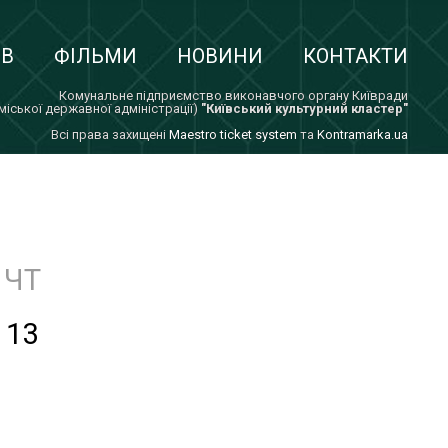
ІВ
ФІЛЬМИ
НОВИНИ
КОНТАКТИ
Комунальне підприємство виконавчого органу Київради
 міської державної адміністрації)
"Київський культурний кластер"
Всi права захищенi
Maestro ticket system
та
Kontramarka.ua
ЧТ
13