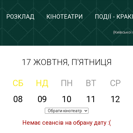
РОЗКЛАД
КІНОТЕАТРИ
ПОДІЇ - КРАК
(Київської
17 ЖОВТНЯ, П'ЯТНИЦЯ
СБ
НД
ПН
ВТ
СР
08
09
10
11
12
Немає сеансів на обрану дату :(