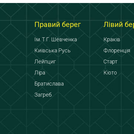
Правий берег
Лівий бе
Ім. Т.Г. Шевченка
Краків
Київська Русь
Флоренція
Лейпциг
Старт
Ліра
Кіото
Братислава
Загреб