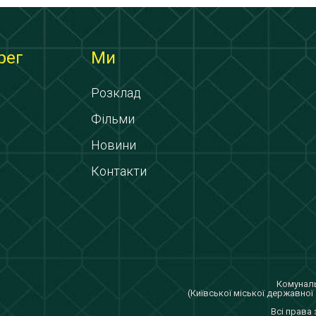
рег
Ми
Розклад
Фільми
Новини
Контакти
Комуналь
(Київської міської державної 
Всi права