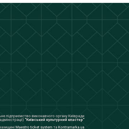
не підприємство виконавчого органу Київради
адміністрації)
"Київський культурний кластер"
 захищенi
Maestro ticket system
та
Kontramarka.ua