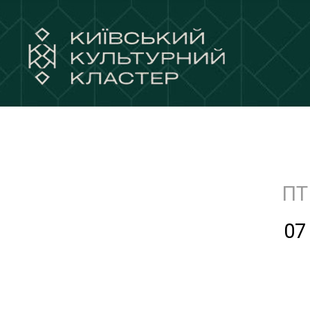
ПТ
07