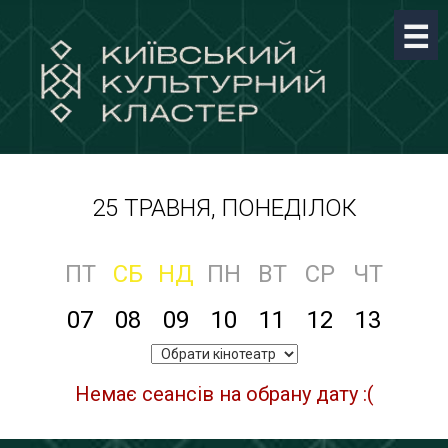
25 ТРАВНЯ, ПОНЕДІЛОК
ПТ
СБ
НД
ПН
ВТ
СР
ЧТ
07
08
09
10
11
12
13
Немає сеансів на обрану дату :(