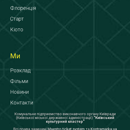
Флоренція
Старт
Кіото
Ми
Розклад
Фільми
Новини
Контакти
Комунальне підприємство виконавчого органу Київради
(Київської міської державної адміністрації)
"Київський
культурний кластер"
Всi права захищенi
Maestro ticket system
та
Kontramarka.ua