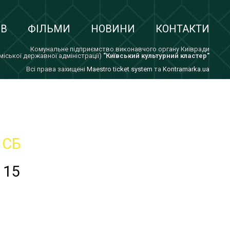
ІВ
ФІЛЬМИ
НОВИНИ
КОНТАКТИ
Комунальне підприємство виконавчого органу Київради
 міської державної адміністрації)
"Київський культурний кластер"
Всi права захищенi
Maestro ticket system
та
Kontramarka.ua
СБ
15