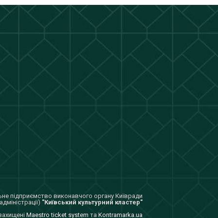
не підприємство виконавчого органу Київради
адміністрації)
"Київський культурний кластер"
 захищенi
Maestro ticket system
та
Kontramarka.ua