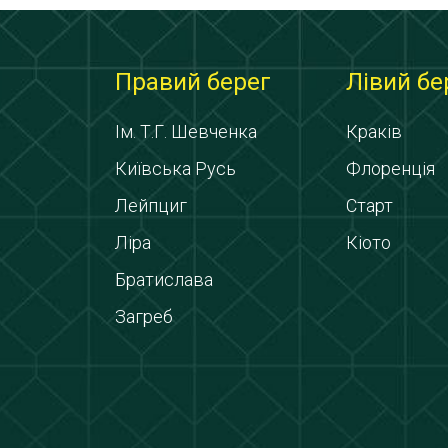
Правий берег
Лівий бе
Ім. Т.Г. Шевченка
Краків
Київська Русь
Флоренція
Лейпциг
Старт
Ліра
Кіото
Братислава
Загреб