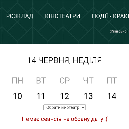
РОЗКЛАД
КІНОТЕАТРИ
ПОДІЇ - КРАК
(Київської
14 ЧЕРВНЯ, НЕДІЛЯ
ПН
ВТ
СР
ЧТ
ПТ
10
11
12
13
14
Немає сеансів на обрану дату :(