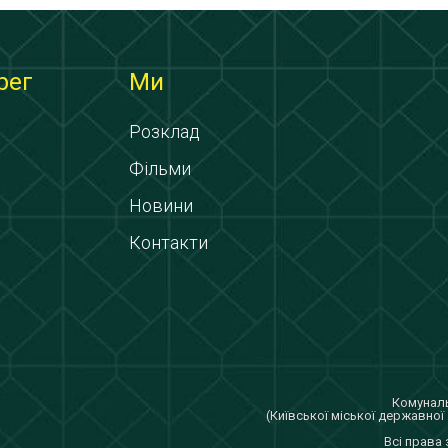
рег
Ми
Розклад
Фільми
Новини
Контакти
Комуналь
(Київської міської державної 
Всi права