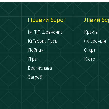
Правий берег
Лівий бе
Ім. Т.Г. Шевченка
Краків
Київська Русь
Флоренція
Лейпциг
Старт
Ліра
Кіото
Братислава
Загреб