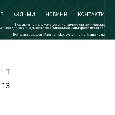
ІВ
ФІЛЬМИ
НОВИНИ
КОНТАКТИ
Комунальне підприємство виконавчого органу Київради
 міської державної адміністрації)
"Київський культурний кластер"
Всi права захищенi
Maestro ticket system
та
Kontramarka.ua
ЧТ
13