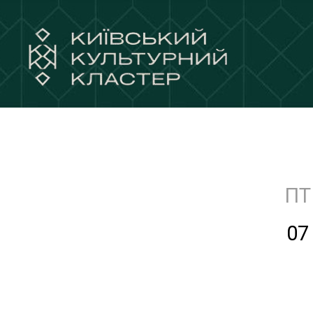
ПТ
07