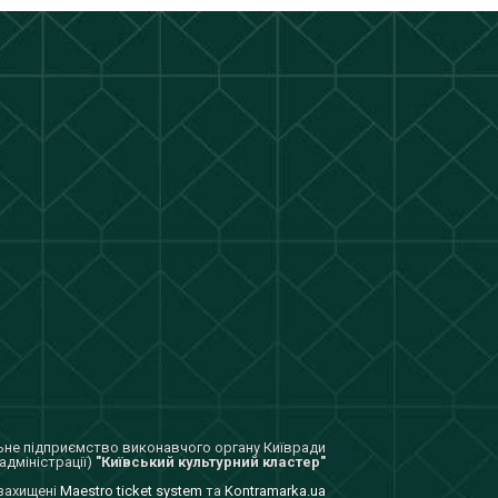
не підприємство виконавчого органу Київради
адміністрації)
"Київський культурний кластер"
 захищенi
Maestro ticket system
та
Kontramarka.ua