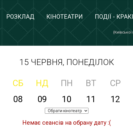
РОЗКЛАД
КІНОТЕАТРИ
ПОДІЇ - КРАК
(Київської
15 ЧЕРВНЯ, ПОНЕДІЛОК
СБ
НД
ПН
ВТ
СР
08
09
10
11
12
Немає сеансів на обрану дату :(