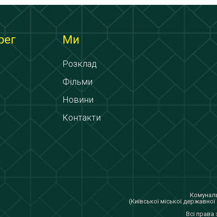
рег
Ми
Розклад
Фільми
Новини
Контакти
Комуналь
(Київської міської державної 
Всi права